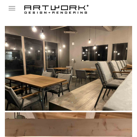
Toggle
navigation
guesthouse haretel
設計デザイン